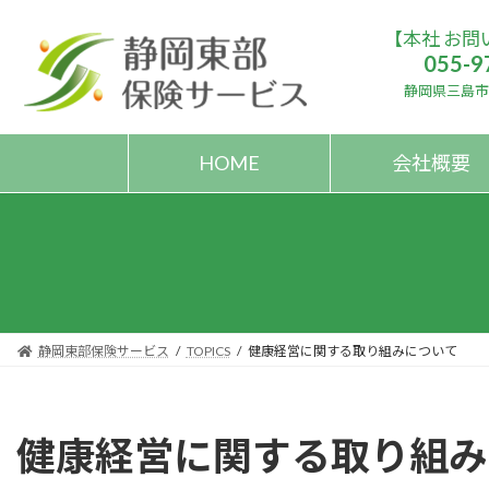
コ
ナ
【本社 お問
ン
ビ
055-9
テ
ゲ
ン
ー
静岡県三島市大
ツ
シ
へ
ョ
HOME
会社概要
ス
ン
キ
に
ッ
移
プ
動
静岡東部保険サービス
TOPICS
健康経営に関する取り組みについて
健康経営に関する取り組み