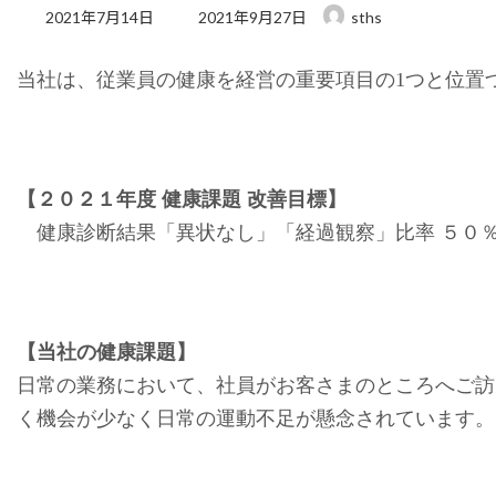
最
2021年7月14日
2021年9月27日
sths
終
更
当社は、従業員の健康を経営の重要項目の1つと位置
新
日
時
:
【２０２１年度
健康課題
改善
目標】
健康診断結果「異状なし」「経過観察」比率 ５０
【当社の健康課題】
日常の業務において、社員がお客さまのところへご訪
く機会が少なく日常の運動不足が懸念されています。