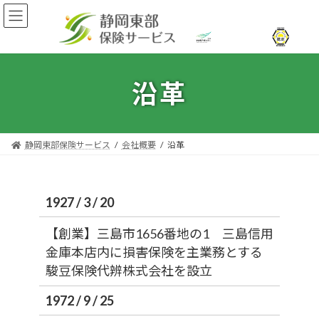
コ
ナ
ン
ビ
テ
ゲ
ン
ー
ツ
シ
へ
ョ
沿革
ス
ン
キ
に
ッ
移
プ
動
静岡東部保険サービス
会社概要
沿革
1927 / 3 / 20
【創業】三島市1656番地の1 三島信用
金庫本店内に損害保険を主業務とする
駿豆保険代辨株式会社を設立
1972 / 9 / 25