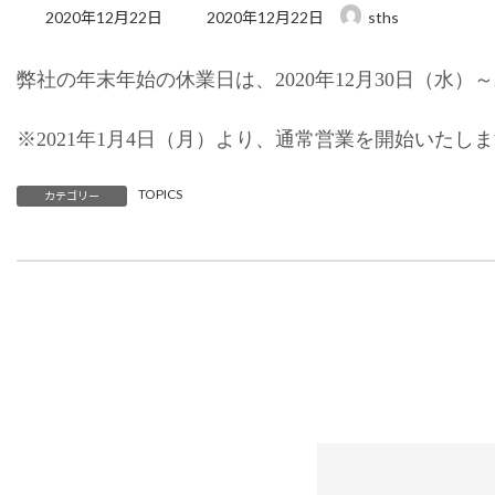
最
2020年12月22日
2020年12月22日
sths
終
更
弊社の年末年始の休業日は、2020年12月30日（水）～
新
日
時
※2021年1月4日（月）より、通常営業を開始いたし
:
TOPICS
カテゴリー
経済産業省から「事業継続力強化計画」の認定をいただ
2020年8月28日