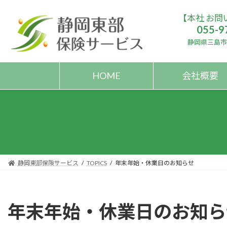
コ
ナ
【本社 お問
ン
ビ
055-9
テ
ゲ
ン
ー
静岡県三島市大
ツ
シ
へ
ョ
HOME
会社概要
ス
ン
キ
に
ッ
移
プ
動
静岡東部保険サービス
TOPICS
年末年始・休業日のお知らせ
年末年始・休業日のお知ら