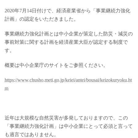
更
2020年7月14日付けで、経済産業省から「事業継続力強化
新
日
計画」の認定をいただきました。
時
:
事業継続力強化計画とは中小企業が策定した防災・減災の
事前対策に関する計画を経済産業大臣が認定する制度で
す。
概要は中小企業庁のサイトをご参照ください。
https://www.chusho.meti.go.jp/keiei/antei/bousai/keizokuryoku.ht
m
近年は大規模な自然災害が多発しておりますので、この
「事業継続力強化計画」は中小企業にとって必須と言って
も過言ではありません。