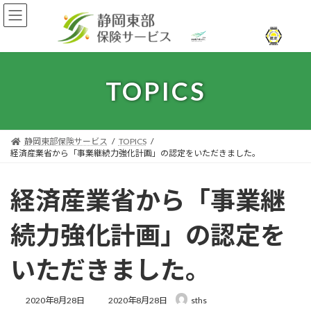
コ
ナ
ン
ビ
テ
ゲ
ン
ー
ツ
シ
へ
ョ
TOPICS
ス
ン
キ
に
ッ
移
プ
動
静岡東部保険サービス
TOPICS
経済産業省から「事業継続力強化計画」の認定をいただきました。
経済産業省から「事業継
続力強化計画」の認定を
いただきました。
最
2020年8月28日
2020年8月28日
sths
終