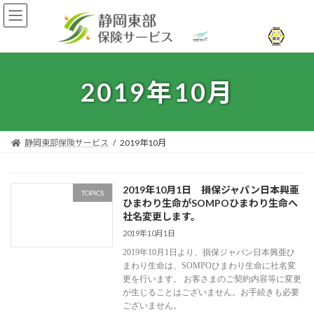
コ
ナ
ン
ビ
テ
ゲ
ン
ー
ツ
シ
へ
ョ
2019年10月
ス
ン
キ
に
ッ
移
プ
動
静岡東部保険サービス
2019年10月
2019年10月1日 損保ジャパン日本興亜
TOPICS
ひまわり生命がSOMPOひまわり生命へ
社名変更します。
2019年10月1日
2019年10月1日より、損保ジャパン日本興亜ひ
まわり生命は、SOMPOひまわり生命に社名変
更を行います。 お客さまのご契約内容等に変更
が生じることはございません。お手続きも必要
ございません。