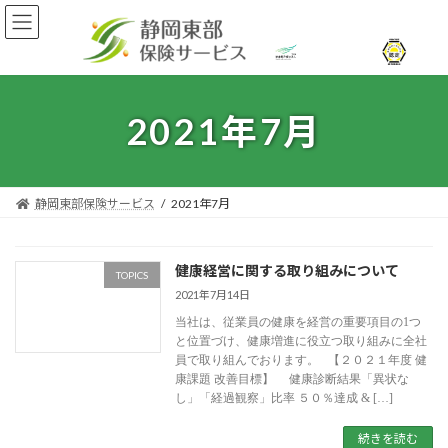
コ
ナ
ン
ビ
テ
ゲ
ン
ー
ツ
シ
へ
ョ
2021年7月
ス
ン
キ
に
ッ
移
プ
動
静岡東部保険サービス
2021年7月
健康経営に関する取り組みについて
TOPICS
2021年7月14日
当社は、従業員の健康を経営の重要項目の1つ
と位置づけ、健康増進に役立つ取り組みに全社
員で取り組んでおります。 【２０２１年度 健
康課題 改善目標】 健康診断結果「異状な
し」「経過観察」比率 ５０％達成 & […]
続きを読む