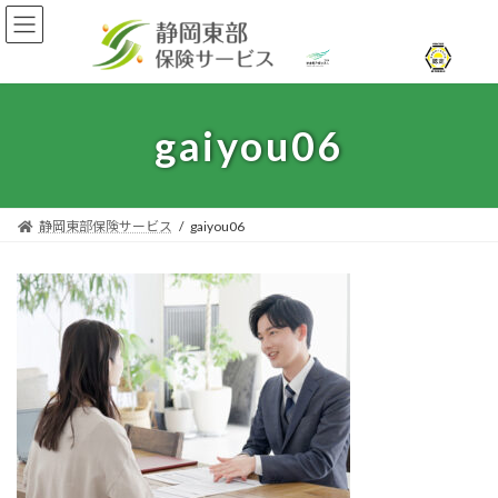
コ
ナ
ン
ビ
テ
ゲ
ン
ー
ツ
シ
へ
ョ
gaiyou06
ス
ン
キ
に
ッ
移
プ
動
静岡東部保険サービス
gaiyou06