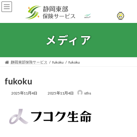
コ
ナ
ン
ビ
テ
ゲ
ン
ー
ツ
シ
へ
ョ
メディア
ス
ン
キ
に
ッ
移
プ
動
静岡東部保険サービス
fukoku
fukoku
fukoku
最
2025年11月4日
2025年11月4日
sths
終
更
新
日
時
: