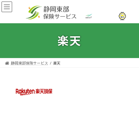
コ
ナ
ン
ビ
テ
ゲ
ン
ー
ツ
シ
へ
ョ
楽天
ス
ン
キ
に
ッ
移
プ
動
静岡東部保険サービス
楽天