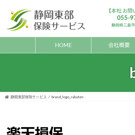
コ
ナ
【本社 お問
ン
ビ
055-9
テ
ゲ
ン
ー
静岡県三島市大
ツ
シ
へ
ョ
HOME
会社概要
ス
ン
キ
に
ッ
移
プ
動
静岡東部保険サービス
brand_logo_rakuten