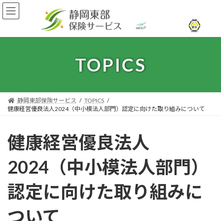
コ
ナ
ン
ビ
テ
ゲ
ン
ー
ツ
シ
へ
ョ
TOPICS
ス
ン
キ
に
ッ
移
プ
動
静岡東部保険サービス
TOPICS
健康経営優良法人2024（中小模法人部門）認定に向けた取り組みについて
健康経営優良法人
2024（中小模法人部門）
認定に向けた取り組みに
ついて