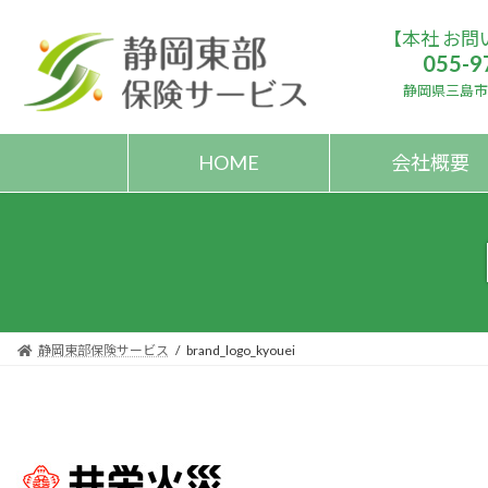
コ
ナ
【本社 お問
ン
ビ
055-9
テ
ゲ
ン
ー
静岡県三島市大
ツ
シ
へ
ョ
HOME
会社概要
ス
ン
キ
に
ッ
移
プ
動
静岡東部保険サービス
brand_logo_kyouei