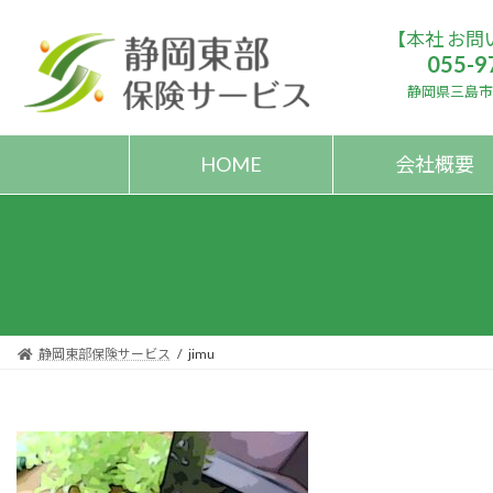
コ
ナ
【本社 お問
ン
ビ
055-9
テ
ゲ
ン
ー
静岡県三島市大
ツ
シ
へ
ョ
HOME
会社概要
ス
ン
キ
に
ッ
移
プ
動
静岡東部保険サービス
jimu